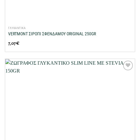
ΓΛΥΚΑΝΤΙΚΑ
VERTMONT ΣΙΡΟΠΙ ΣΦΕΝΔΑΜΟΥ ORIGINAL 250GR
7,07
€
Προσθήκη
στη Λίστα
Επιθυμιών
μου