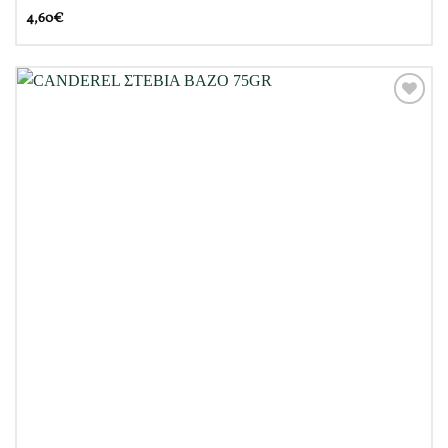
4,60
€
Προσθήκη
στη Λίστα
Επιθυμιών
μου