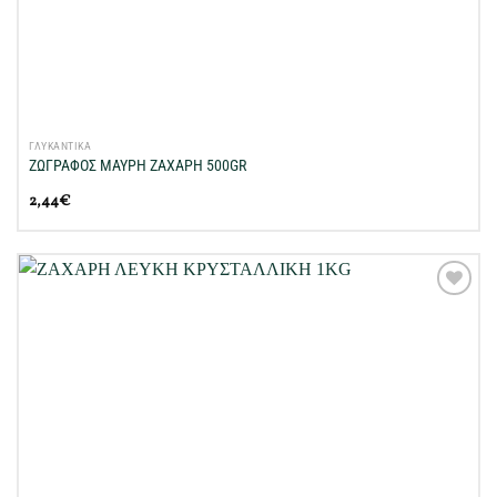
ΓΛΥΚΑΝΤΙΚΑ
ΖΩΓΡΑΦΟΣ ΜΑΥΡΗ ΖΑΧΑΡΗ 500GR
2,44
€
Προσθήκη
στη Λίστα
Επιθυμιών
μου