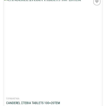
Προσθήκη
στη Λίστα
Επιθυμιών
μου
ΓΛΥΚΑΝΤΙΚΑ
CANDEREL ΣΤΕΒΙΑ TABLETS 100+20ΤΕΜ