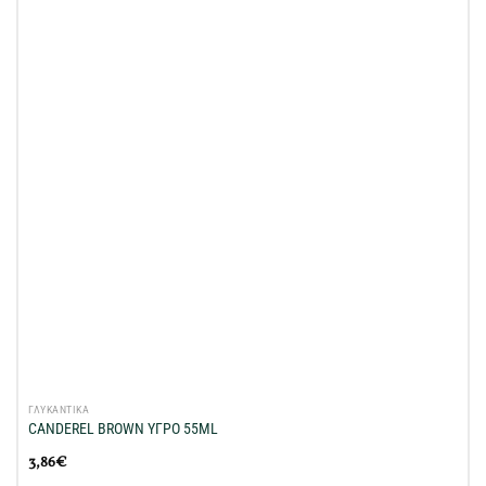
στη Λίστα
Επιθυμιών
μου
ΓΛΥΚΑΝΤΙΚΑ
CANDEREL BROWN ΥΓΡΟ 55ML
3,86
€