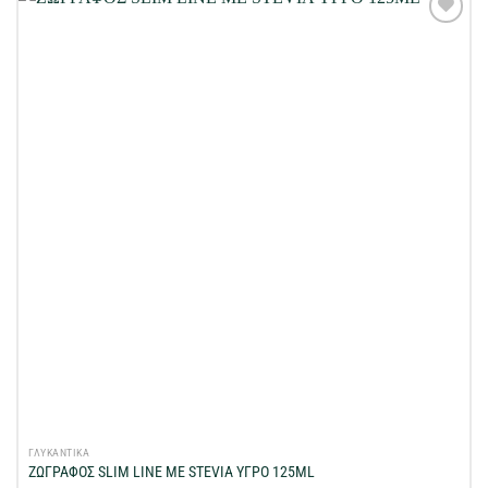
Προσθήκη
στη Λίστα
Επιθυμιών
μου
ΓΛΥΚΑΝΤΙΚΑ
ΖΩΓΡΑΦΟΣ SLIM LINE ME STEVIA ΥΓΡΟ 125ML