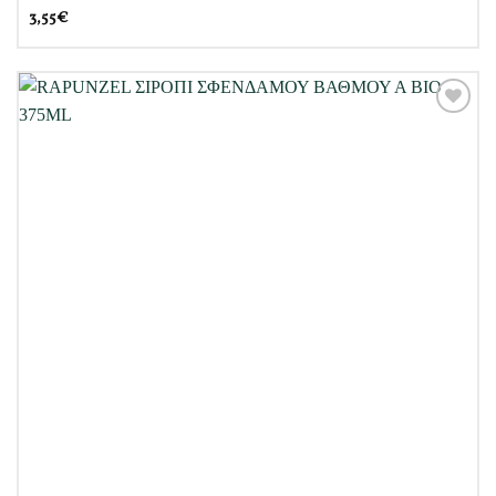
3,55
€
Προσθήκη
στη Λίστα
Επιθυμιών
μου