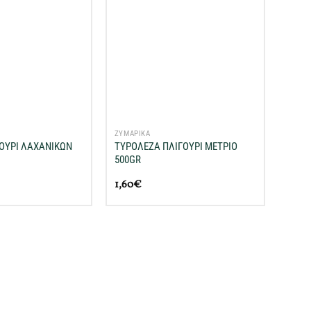
Προσθήκη
Προσθήκη
στη Λίστα
στη Λίστα
Επιθυμιών
Επιθυμιών
μου
μου
+
ΖΥΜΑΡΙΚΑ
ΓΟΥΡΙ ΛΑΧΑΝΙΚΩΝ
ΤΥΡΟΛΕΖΑ ΠΛΙΓΟΥΡΙ ΜΕΤΡΙΟ
500GR
1,60
€