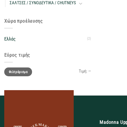
ΣΑΛΤΣΕΣ / ΣΥΝΟΔΕΥΤΙΚΑ / CHUTNEYS
Χώρα προέλευσης
Ελλάς
(2)
Εύρος τιμής
Ελάχιστη
Μέγιστη
Τιμή:
—
Φιλτράρισμα
τιμή
τιμή
Madonna Up