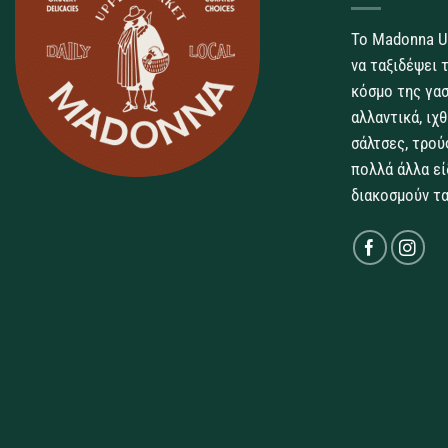
Το Madonna U
να ταξιδέψει 
κόσμο της γασ
αλλαντικά, ιχ
σάλτσες, τρού
πολλά άλλα εί
διακοσμούν τα