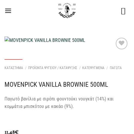
Μετάβαση
στο
περιεχόμενο
Προσθήκη
στη Λίστα
Επιθυμιών
ΚΑΤΑΣΤΗΜΑ
/
ΠΡΟΪΟΝΤΑ ΨΥΓΕΙΟΥ / ΚΑΤΑΨΥΞΗΣ
/
ΚΑΤΕΨΥΓΜΕΝΑ
/
ΠΑΓΩΤΑ
μου
MOVENPICK VANILLA BROWNIE 500ML
Παγωτό βανίλια με σιρόπι φουντούκι νουγκάτ (14%) και
κομμάτια μπισκότου με κακάο (9%).
11,48
€