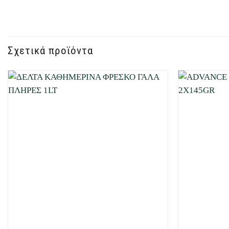
Σχετικά προϊόντα
Προσθήκη
στη Λίστα
Επιθυμιών
μου
+
+