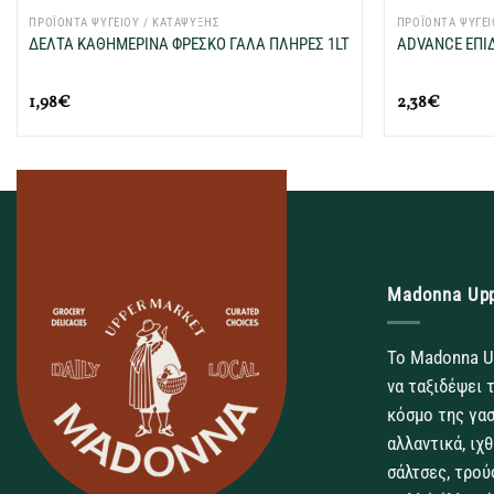
ΠΡΟΪΟΝΤΑ ΨΥΓΕΙΟΥ / ΚΑΤΑΨΥΞΗΣ
ΠΡΟΪΟΝΤΑ ΨΥΓΕΙ
ΔΕΛΤΑ ΚΑΘΗΜΕΡΙΝΑ ΦΡΕΣΚΟ ΓΑΛΑ ΠΛΗΡΕΣ 1LT
ADVANCE ΕΠΙ
1,98
€
2,38
€
Madonna Up
Το Madonna U
να ταξιδέψει 
κόσμο της γασ
αλλαντικά, ιχ
σάλτσες, τρού