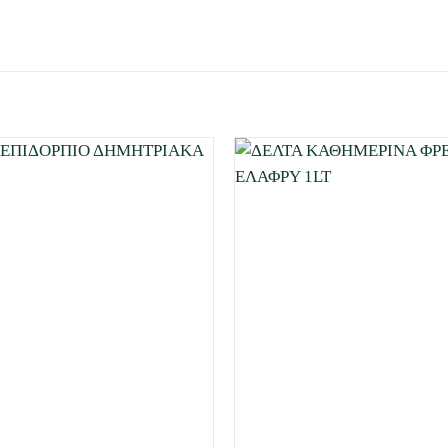
Προσθήκη
στη Λίστα
Επιθυμιών
μου
+