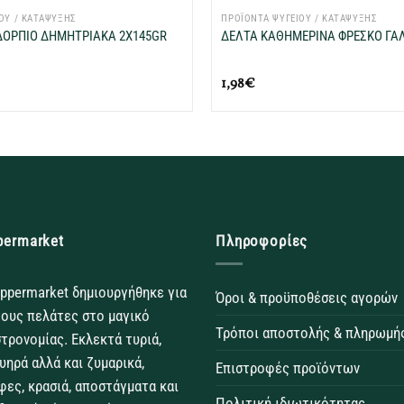
ΟΥ / ΚΑΤΑΨΥΞΗΣ
ΠΡΟΪΟΝΤΑ ΨΥΓΕΙΟΥ / ΚΑΤΑΨΥΞΗΣ
ΔΟΡΠΙΟ ΔΗΜΗΤΡΙΑΚΑ 2X145GR
ΔΕΛΤΑ ΚΑΘΗΜΕΡΙΝΑ ΦΡΕΣΚΟ ΓΑΛ
1,98
€
permarket
Πληροφορίες
ppermarket δημιουργήθηκε για
Όροι & προϋποθέσεις αγορών
τους πελάτες στο μαγικό
Τρόποι αποστολής & πληρωμή
τρονομίας. Εκλεκτά τυριά,
θυηρά αλλά και ζυμαρικά,
Επιστροφές προϊόντων
φες, κρασιά, αποστάγματα και
Πολιτική ιδιωτικότητας