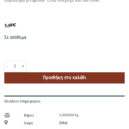
σύμπλεγμα βιταμινών. Είναι υπέροχο και σαν σνακ.
3,98
€
Σε απόθεμα
LE PETIT DEJEUNER ΔΗΜΗΤΡΙΑΚΑ HONEY RINGS 500GR ποσότητα
Προσθήκη στο καλάθι
Επιπλέον πληροφορίες
0,5000000 kg
Βάρος
Ελλάς
Χώρα