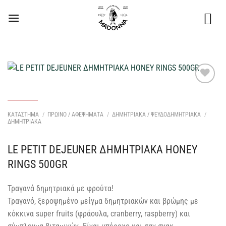
Μετάβαση
στο
περιεχόμενο
Προσθήκη
στη Λίστα
Επιθυμιών
ΚΑΤΑΣΤΗΜΑ
/
ΠΡΩΙΝΟ / ΑΦΕΨΗΜΑΤΑ
/
ΔΗΜΗΤΡΙΑΚΑ / ΨΕΥΔΟΔΗΜΗΤΡΙΑΚΑ
/
μου
ΔΗΜΗΤΡΙΑΚΑ
LE PETIT DEJEUNER ΔΗΜΗΤΡΙΑΚΑ HONEY
RINGS 500GR
Τραγανά δημητριακά με φρούτα!
Τραγανό, ξεροψημένο μείγμα δημητριακών και βρώμης με
κόκκινα super fruits (φράουλα, cranberry, raspberry) και