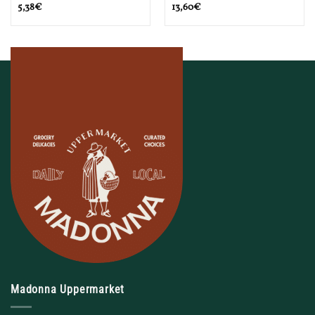
5,38
€
13,60
€
Madonna Uppermarket