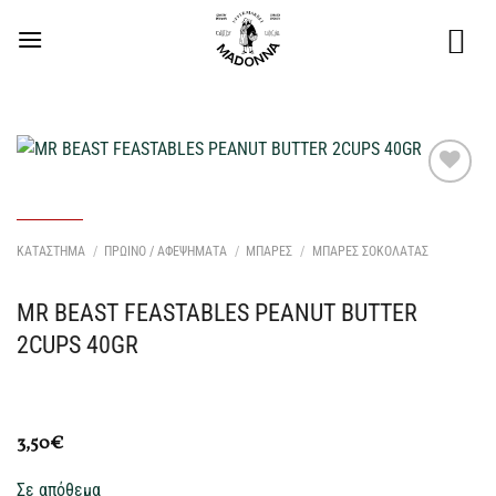
Μετάβαση
στο
περιεχόμενο
Προσθήκη
στη Λίστα
Επιθυμιών
ΚΑΤΑΣΤΗΜΑ
/
ΠΡΩΙΝΟ / ΑΦΕΨΗΜΑΤΑ
/
ΜΠΑΡΕΣ
/
ΜΠΑΡΕΣ ΣΟΚΟΛΑΤΑΣ
μου
MR BEAST FEASTABLES PEANUT BUTTER
2CUPS 40GR
3,50
€
Σε απόθεμα