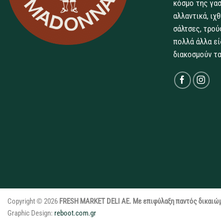
κόσμο της γασ
αλλαντικά, ιχ
σάλτσες, τρού
πολλά άλλα εί
διακοσμούν τα
Copyright © 2026
FRESH MARKET DELI ΑΕ. Με επιφύλαξη παντός δικαιώ
Graphic Design:
reboot.com.gr