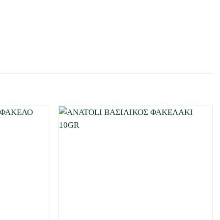
Προσθήκη
Προσθήκη
στη Λίστα
στη Λίστα
Επιθυμιών
Επιθυμιών
μου
μου