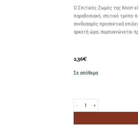
Ο Σπιτικός Ζωμός της Knorr ε
παραδοσιακό, σπιτικό τρόπο π
συνδυασμός προσεκτικά επιλεγ
αρκετή ώρα, συμπυκνώνεται πρ
2,36
€
Σε απόθεμα
KNORR ΣΠΙΤΙΚΟΣ ΖΩΜΟΣ ΒΟΔΙΝΟΥ