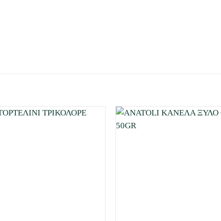
Προσθήκη
στη Λίστα
Επιθυμιών
μου