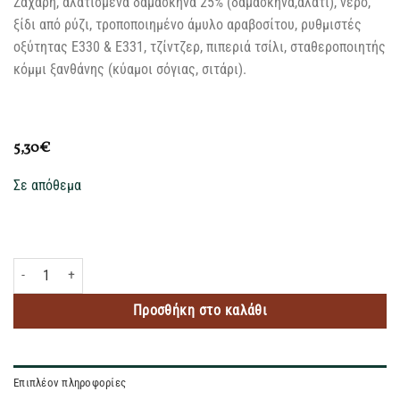
Zάχαρη, αλατισμένα δαμάσκηνα 25% (δαμάσκηνα,αλάτι), νερό,
ξίδι από ρύζι, τροποποιημένο άμυλο αραβοσίτου, ρυθμιστές
οξύτητας Ε330 & Ε331, τζίντζερ, πιπεριά τσίλι, σταθεροποιητής
κόμμι ξανθάνης (κύαμοι σόγιας, σιτάρι).
5,30
€
Σε απόθεμα
LEE KUM KEE ΣΑΛΤΣΑ ΔΑΜΑΣΚΗΝΟ 397GR ποσότητα
Προσθήκη στο καλάθι
Επιπλέον πληροφορίες