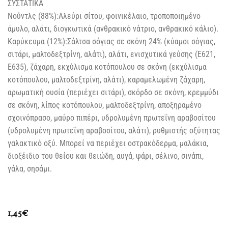
ΣΥΣΤΑΤΙΚΑ
Νούντλς (88%):Αλεύρι σίτου, φοινικέλαιο, τροποποιημένο
άμυλο, αλάτι, διογκωτικά (ανθρακικό νάτριο, ανθρακικό κάλιο).
Καρύκευμα (12%):Σάλτσα σόγιας σε σκόνη 24% (κύαμοι σόγιας,
σιτάρι, μαλτοδεξτρίνη, αλάτι), αλάτι, ενισχυτικά γεύσης (Ε621,
Ε635), ζάχαρη, εκχύλισμα κοτόπουλου σε σκόνη (εκχύλισμα
κοτόπουλου, μαλτοδεξτρίνη, αλάτι), καραμελωμένη ζάχαρη,
αρωματική ουσία (περιέχει σιτάρι), σκόρδο σε σκόνη, κρεμμύδι
σε σκόνη, λίπος κοτόπουλου, μαλτοδεξτρίνη, αποξηραμένο
σχοινόπρασο, μαύρο πιπέρι, υδρολυμένη πρωτεΐνη αραβοσίτου
(υδρολυμένη πρωτεΐνη αραβοσίτου, αλάτι), ρυθμιστής οξύτητας
γαλακτικό οξύ. Μπορεί να περιέχει οστρακόδερμα, μαλάκια,
διοξέιδιο του θείου και θειώδη, αυγά, ψάρι, σέλινο, σινάπι,
γάλα, σησάμι.
1,45
€