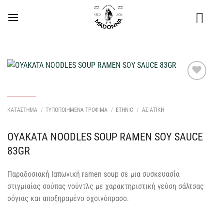
Μετάβαση
στο
περιεχόμενο
Προσθήκη
στη Λίστα
Επιθυμιών
ΚΑΤΑΣΤΗΜΑ
/
ΤΥΠΟΠΟΙΗΜΕΝΑ ΤΡΟΦΙΜΑ
/
ETHNIC
/
ΑΣΙΑΤΙΚΗ
μου
OYAKATA NOODLES SOUP RAMEN SOY SAUCE
83GR
Παραδοσιακή Ιαπωνική ramen soup σε μια συσκευασία
στιγμιαίας σούπας νούντλς με χαρακτηριστική γεύση σάλτσας
σόγιας και αποξηραμένο σχοινόπρασο.