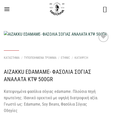
Μετάβαση
στο
περιεχόμενο
Προσθήκη
στη Λίστα
Επιθυμιών
ΚΑΤΑΣΤΗΜΑ
/
ΤΥΠΟΠΟΙΗΜΕΝΑ ΤΡΟΦΙΜΑ
/
ETHNIC
/
ΚΑΤΑΨΥΞΗ
μου
AIZAKKU EDAMAME- ΦΑΣΟΛΙΑ ΣΟΓΙΑΣ
ΑΝΑΛΑΤΑ ΚΤΨ 500GR
Κατεψυγμένα φασόλια σόγιας edamame. Πλούσια πηγή
πρωτεϊνης. Ιδανικό ορεκτικό με υψηλή διατροφική αξία.
Γνωστό ως: Edamame, Soy Beans, Φασόλια Σόγιας
Οδηγίες