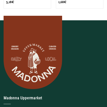
3,18
€
1,68
€
Madonna Uppermarket