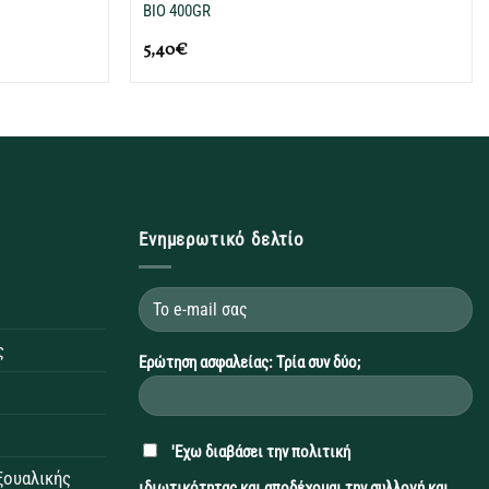
BIO 400GR
5,40
€
Ενημερωτικό δελτίο
ς
Ερώτηση ασφαλείας: Τρία συν δύο;
'Εχω διαβάσει την
πολιτική
εξουαλικής
ιδιωτικότητας
και αποδέχομαι την συλλογή και