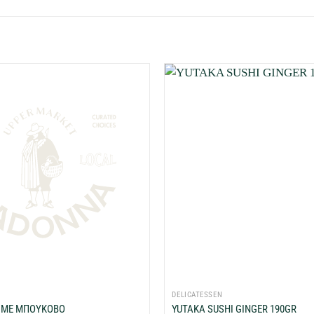
Προσθήκη
στη Λίστα
Επιθυμιών
μου
+
DELICATESSEN
 ΜΕ ΜΠΟΥΚΟΒΟ
YUTAKA SUSHI GINGER 190GR