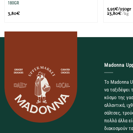
180GR
5,95€/250gr
3,80
€
23,80
€
/kg
Madonna Up
Το Madonna U
να ταξιδέψει 
κόσμο της γασ
αλλαντικά, ιχ
σάλτσες, τρού
πολλά άλλα εί
διακοσμούν τα