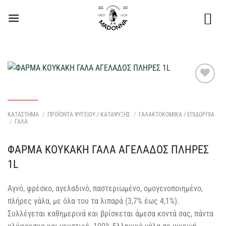
Μετάβαση
στο
περιεχόμενο
Προσθήκη
στη Λίστα
Επιθυμιών
ΚΑΤΑΣΤΗΜΑ
/
ΠΡΟΪΟΝΤΑ ΨΥΓΕΙΟΥ / ΚΑΤΑΨΥΞΗΣ
/
ΓΑΛΑΚΤΟΚΟΜΙΚΑ / ΕΠΙΔΟΡΠΙΑ
μου
/
ΓΑΛΑ
ΦΑΡΜΑ ΚΟΥΚΑΚΗ ΓΑΛΑ ΑΓΕΛΑΔΟΣ ΠΛΗΡΕΣ
1L
Αγνό, φρέσκο, αγελαδινό, παστεριωμένο, ομογενοποιημένο,
πλήρες γάλα, με όλα του τα λιπαρά (3,7% έως 4,1%).
Συλλέγεται καθημερινά και βρίσκεται άμεσα κοντά σας, πάντα