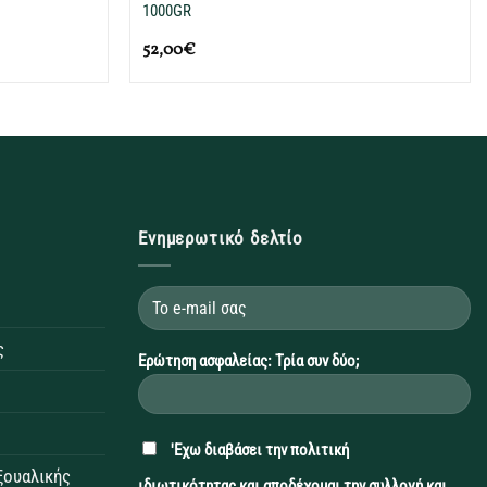
1000GR
52,00
€
Ενημερωτικό δελτίο
ς
Ερώτηση ασφαλείας: Τρία συν δύο;
'Εχω διαβάσει την
πολιτική
εξουαλικής
ιδιωτικότητας
και αποδέχομαι την συλλογή και