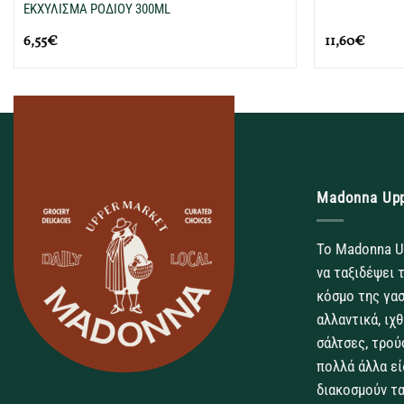
ΕΚΧΥΛΙΣΜΑ ΡΟΔΙΟΥ 300ML
6,55
€
11,60
€
Madonna Up
Το Madonna U
να ταξιδέψει 
κόσμο της γασ
αλλαντικά, ιχ
σάλτσες, τρού
πολλά άλλα εί
διακοσμούν τα