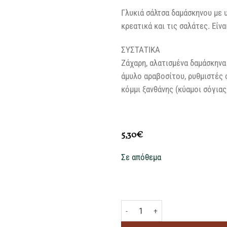
Γλυκιά σάλτσα δαμάσκηνου με υ
κρεατικά και τις σαλάτες. Είν
ΣΥΣΤΑΤΙΚΑ
Zάχαρη, αλατισμένα δαμάσκηνα 
άμυλο αραβοσίτου, ρυθμιστές ο
κόμμι ξανθάνης (κύαμοι σόγιας,
5,30
€
Σε απόθεμα
LEE KUM KEE ΣΑΛΤΣΑ ΔΑΜΑΣΚΗΝΟ