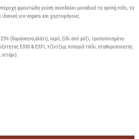
πέροχη φρουτώδη γεύση συνοδεύει μοναδικά τα spring rolls, τα
αι ιδανική για vegans και χορτοφάγους.
25% (δαμάσκηνα,αλάτι), νερό, ξίδι από ρύζι, τροποποιημένο
ξύτητας Ε330 & Ε331, τζίντζερ, πιπεριά τσίλι, σταθεροποιητής
 σιτάρι).
 397GR ποσότητα