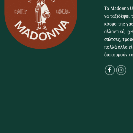
Το Madonna U
να ταξιδέψει 
κόσμο της γασ
αλλαντικά, ιχ
σάλτσες, τρού
πολλά άλλα εί
διακοσμούν τα