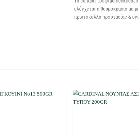
Τα ευπαθή τρόφιμα συσκευάζον
ελέγχεται η θερμοκρασία με μ
πρωτόκολλα προστασίας & υγιε
Προσθήκη
στη Λίστα
Επιθυμιών
μου