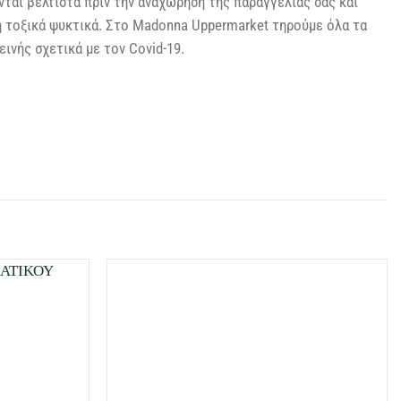
ται βέλτιστα πριν την αναχώρηση της παραγγελίας σας και
η τοξικά ψυκτικά. Στο Madonna Uppermarket τηρούμε όλα τα
ινής σχετικά με τον Covid-19.
Προσθήκη
Προσθήκη
στη Λίστα
στη Λίστα
Επιθυμιών
Επιθυμιών
μου
μου