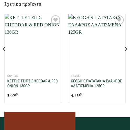
Σχετικά προϊόντα
Προσθήκη
Προσθήκη
στη Λίστα
στη Λίστα
Επιθυμιών
Επιθυμιών
μου
μου
SNACKS
SNACKS
KETTLE ΤΣΙΠΣ CHEDDAR & RED
KEOGH’S ΠΑΤΑΤΑΚΙΑ ΕΛΑΦΡΩΣ
ONION 130GR
ΑΛΑΤΙΣΜΕΝΑ 125GR
3,60
€
4,45
€