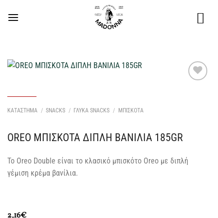
Μετάβαση
στο
περιεχόμενο
Προσθήκη
στη Λίστα
Επιθυμιών
ΚΑΤΑΣΤΗΜΑ
/
SNACKS
/
ΓΛΥΚΑ SNACKS
/
ΜΠΙΣΚΟΤΑ
μου
OREO ΜΠΙΣΚΟΤΑ ΔΙΠΛΗ ΒΑΝΙΛΙΑ 185GR
Το Oreo Double είναι το κλασικό μπισκότο Oreo με διπλή
γέμιση κρέμα βανίλια.
2,16
€