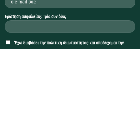
Ερώτηση ασφαλείας: Τρία συν δύο;
'Εχω διαβάσει την
πολιτική ιδιωτικότητας
και αποδέχομαι την
συλλογή και επεξεργασία των προσωπικών δεδομένων μου, με σκοπό
την αποστολή ηλεκτρονικών ενημερωτικών δελτίων.
Επιθυμώ την εγγραφή μου στο ενημερωτικό δελτίο (newsletter).