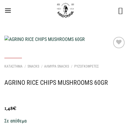
Μετάβαση
στο
περιεχόμενο
Προσθήκη
στη Λίστα
Επιθυμιών
ΚΑΤΑΣΤΗΜΑ
/
SNACKS
/
ΑΛΜΥΡΑ SNACKS
/
ΡΥΖΟΓΚΟΦΡΕΤΕΣ
μου
AGRINO RICE CHIPS MUSHROOMS 60GR
1,48
€
Σε απόθεμα