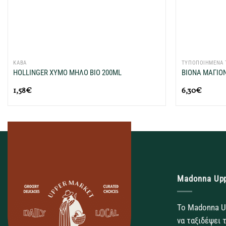
+
+
ΚΑΒΑ
ΤΥΠΟΠΟΙΗΜΕΝΑ 
HOLLINGER ΧΥΜΟ ΜΗΛΟ ΒΙΟ 200ML
BIONA ΜΑΓΙΟ
1,58
€
6,30
€
Madonna Up
Το Madonna U
να ταξιδέψει 