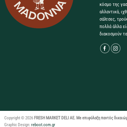
κόσμο της γασ
αλλαντικά, ιχ
σάλτσες, τρού
πολλά άλλα εί
διακοσμούν τα
Copyright © 2026
FRESH MARKET DELI ΑΕ. Με επιφύλαξη παντός δικαιώ
Graphic Design:
reboot.com.gr