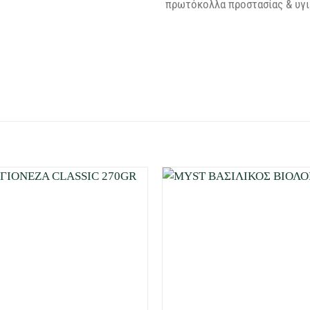
πρωτόκολλα προστασίας & υγιε
Προσθήκη
στη Λίστα
Επιθυμιών
μου