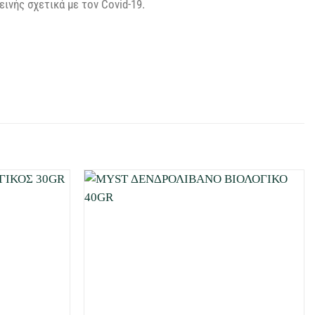
ινής σχετικά με τον Covid-19.
Προσθήκη
Προσθήκη
στη Λίστα
στη Λίστα
Επιθυμιών
Επιθυμιών
μου
μου