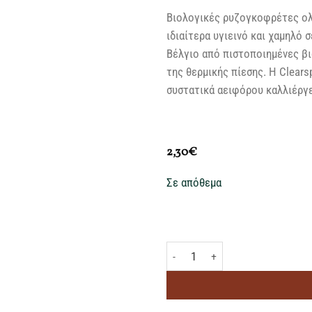
Βιολογικές ρυζογκοφρέτες ολ
ιδιαίτερα υγιεινό και χαμηλό 
Βέλγιο από πιστοποιημένες βι
της θερμικής πίεσης. Η Clears
συστατικά αειφόρου καλλιέργε
2,30
€
Σε απόθεμα
CLEARSPRING ΡΥΖΟΓΚΟ/ΤΕΣ ΟΛΙΚ