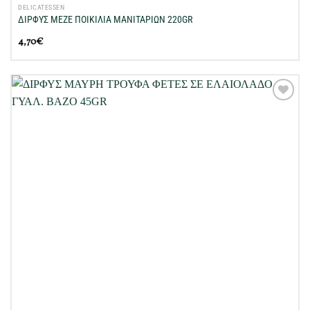
DELICATESSEN
ΔΙΡΦΥΣ ΜΕΖΕ ΠΟΙΚΙΛΙΑ ΜΑΝΙΤΑΡΙΩΝ 220GR
4,70
€
Προσθήκη
στη Λίστα
Επιθυμιών
μου