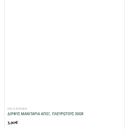
στη Λίστα
Επιθυμιών
μου
DELICATESSEN
ΔΙΡΦΥΣ ΜΑΝΙΤΑΡΙΑ ΑΠΟΞ. ΠΛΕΥΡΩΤΟΥΣ 30GR
3,90
€