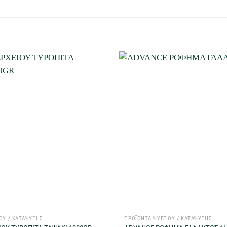
Προσθήκη
στη Λίστα
Επιθυμιών
μου
+
ΟΥ / ΚΑΤΑΨΥΞΗΣ
ΠΡΟΪΟΝΤΑ ΨΥΓΕΙΟΥ / ΚΑΤΑΨΥΞΗΣ