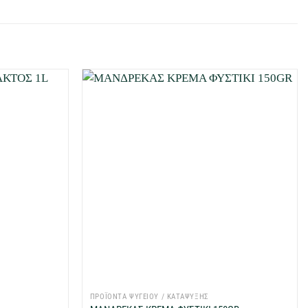
Προσθήκη
Προσθήκη
στη Λίστα
στη Λίστα
Επιθυμιών
Επιθυμιών
μου
μου
+
ΠΡΟΪΟΝΤΑ ΨΥΓΕΙΟΥ / ΚΑΤΑΨΥΞΗΣ