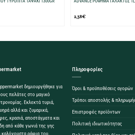
ΙΟΥ ΤΥΡΟΠΙΤΑ ΤΑΨΑΚΙ 1300GR
ADVANCE ΡΟΦΗΜΑ ΓΑΛΑΚΤΟΣ 1
2,38
€
permarket
Πληροφορίες
ppermarket δημιουργήθηκε για
Όροι & προϋποθέσεις αγορών
τους πελάτες στο μαγικό
Τρόποι αποστολής & πληρωμή
τρονομίας. Εκλεκτά τυριά,
θυηρά αλλά και ζυμαρικά,
Επιστροφές προϊόντων
φες, κρασιά, αποστάγματα και
Πολιτική ιδιωτικότητας
δη από κάθε γωνιά της γης
 καλόγουστα ράφια του.