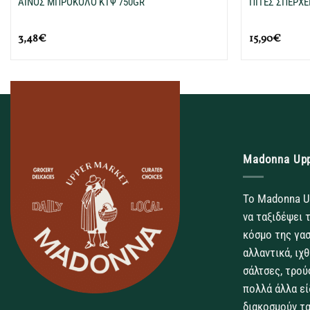
ΑΙΝΟΣ ΜΠΡΟΚΟΛΟ ΚΤΨ 750GR
ΠΙΤΕΣ ΣΠΕΡΧΕ
3,48
€
15,90
€
Madonna Up
Το Madonna U
να ταξιδέψει 
κόσμο της γασ
αλλαντικά, ιχ
σάλτσες, τρού
πολλά άλλα εί
διακοσμούν τα