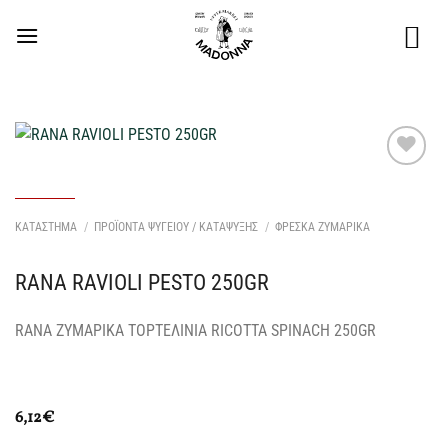
Μετάβαση
στο
περιεχόμενο
Προσθήκη
στη Λίστα
Επιθυμιών
ΚΑΤΑΣΤΗΜΑ
/
ΠΡΟΪΟΝΤΑ ΨΥΓΕΙΟΥ / ΚΑΤΑΨΥΞΗΣ
/
ΦΡΕΣΚΑ ΖΥΜΑΡΙΚΑ
μου
RANA RAVIOLI PESTO 250GR
RANA ΖΥΜΑΡΙΚΑ ΤΟΡΤΕΛΙΝΙΑ RICOTTA SPINACH 250GR
6,12
€