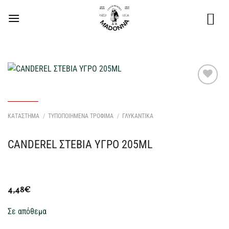
Μετάβαση
στο
περιεχόμενο
Προσθήκη
στη Λίστα
Επιθυμιών
ΚΑΤΑΣΤΗΜΑ
/
ΤΥΠΟΠΟΙΗΜΕΝΑ ΤΡΟΦΙΜΑ
/
ΓΛΥΚΑΝΤΙΚΑ
μου
CANDEREL ΣΤΕΒΙΑ ΥΓΡΟ 205ML
4,48
€
Σε απόθεμα