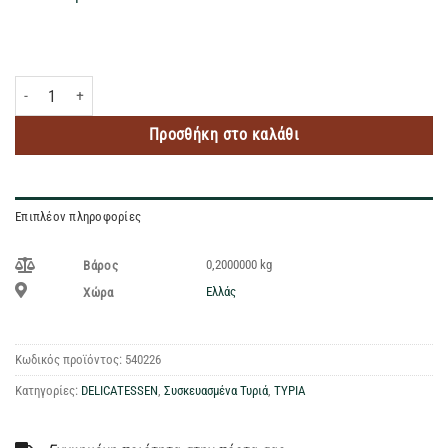
WYKE FARMS CHEDDAR MATURE CARAMELISED ONION 200GR ποσότητα
Προσθήκη στο καλάθι
Επιπλέον πληροφορίες
0,2000000 kg
Βάρος
Ελλάς
Χώρα
Κωδικός προϊόντος:
540226
Κατηγορίες:
DELICATESSEN
,
Συσκευασμένα Τυριά
,
ΤΥΡΙΑ