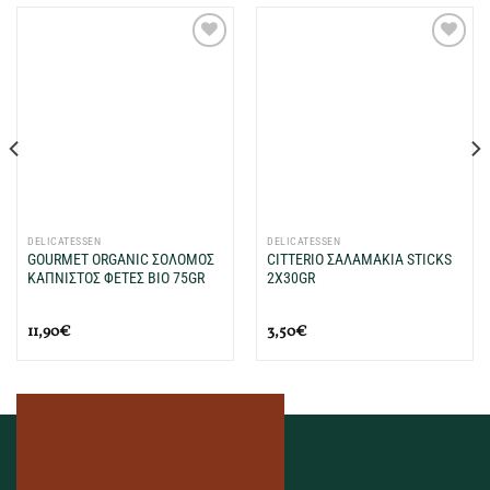
Προσθήκη
Προσθήκη
στη Λίστα
στη Λίστα
Επιθυμιών
Επιθυμιών
μου
μου
DELICATESSEN
DELICATESSEN
GOURMET ORGANIC ΣΟΛΟΜΟΣ
CITTERIO ΣΑΛΑΜΑΚΙΑ STICKS
ΚΑΠΝΙΣΤΟΣ ΦΕΤΕΣ BIO 75GR
2X30GR
11,90
€
3,50
€