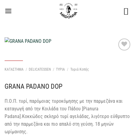
Μετάβαση
στο
περιεχόμενο
Προσθήκη
στη Λίστα
Επιθυμιών
ΚΑΤΑΣΤΗΜΑ
/
DELICATESSEN
/
ΤΥΡΙΑ
/
Τυριά Κοπής
μου
GRANA PADANO DOP
Π.Ο.Π. τυρί, παρόμοιας τυροκόμησης με την παρμεζάνα και
καταγωγή από την Κοιλάδα του Πάδου [Pianura
Padana].Kοκκώδες σκληρό τυρί αγελάδας, λιγότερο εύθρυπτο
από την παρμεζάνα και πιο απαλό στη γεύση. 18 μηνών
ωρίμανσης.