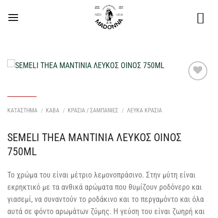
Μετάβαση
στο
περιεχόμενο
Προσθήκη
στη Λίστα
Επιθυμιών
ΚΑΤΑΣΤΗΜΑ
/
ΚΑΒΑ
/
ΚΡΑΣΙΑ / ΣΑΜΠΑΝΙΕΣ
/
ΛΕΥΚΑ ΚΡΑΣΙΑ
μου
SEMELI THEA MANTINIA ΛΕΥΚΟΣ ΟΙΝΟΣ
750ML
Το χρώμα του είναι μέτριο λεμονοπράσινο. Στην μύτη είναι
εκρηκτικό με τα ανθικά αρώματα που θυμίζουν ροδόνερο και
γιασεμί, να συναντούν το ροδάκινο και το περγαμόντο και όλα
αυτά σε φόντο αρωμάτων ζύμης. Η γεύση του είναι ζωηρή και