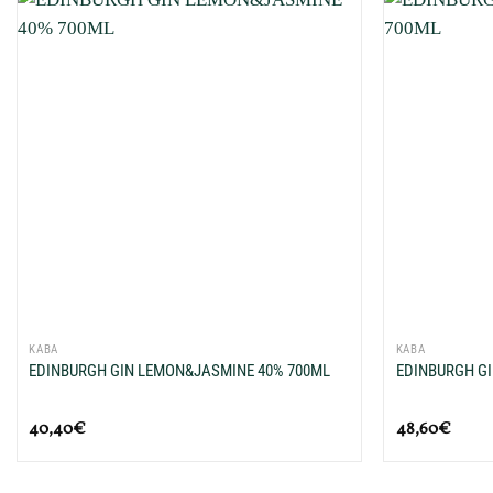
Προσθήκη
στη Λίστα
Επιθυμιών
μου
+
+
ΚΑΒΑ
ΚΑΒΑ
EDINBURGH GIN LEMON&JASMINE 40% 700ML
EDINBURGH GI
40,40
€
48,60
€