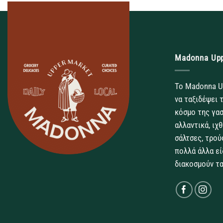
Madonna Up
Το Madonna U
να ταξιδέψει 
κόσμο της γασ
αλλαντικά, ιχ
σάλτσες, τρού
πολλά άλλα εί
διακοσμούν τα