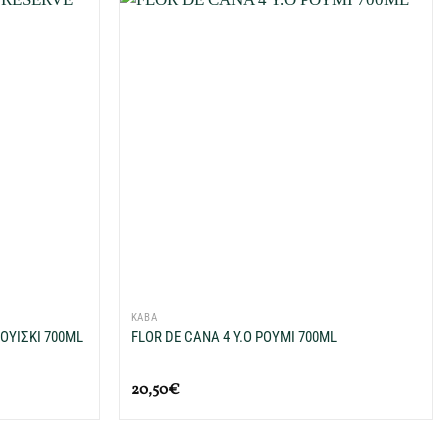
Προσθήκη
Προσθήκη
στη Λίστα
στη Λίστα
Επιθυμιών
Επιθυμιών
μου
μου
+
ΚΑΒΑ
ΟΥΙΣΚΙ 700ML
FLOR DE CANA 4 Y.O ΡΟΥΜΙ 700ML
20,50
€