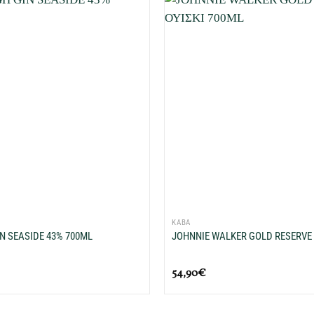
Προσθήκη
στη Λίστα
Επιθυμιών
μου
+
ΚΑΒΑ
N SEASIDE 43% 700ML
JOHNNIE WALKER GOLD RESERVE 
54,90
€