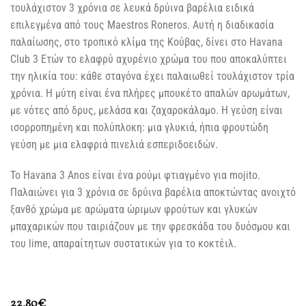
τουλάχιστον 3 χρόνια σε λευκά δρύινα βαρέλια ειδικά
επιλεγμένα από τους Maestros Roneros. Αυτή η διαδικασία
παλαίωσης, στο τροπικό κλίμα της Κούβας, δίνει στο Havana
Club 3 Ετών το ελαφρύ αχυρένιο χρώμα του που αποκαλύπτει
την ηλικία του: κάθε σταγόνα έχει παλαιωθεί τουλάχιστον τρία
χρόνια. Η μύτη είναι ένα πλήρες μπουκέτο απαλών αρωμάτων,
με νότες από δρυς, μελάσα και ζαχαροκάλαμο. Η γεύση είναι
ισορροπημένη και πολύπλοκη: μια γλυκιά, ήπια φρουτώδη
γεύση με μια ελαφριά πινελιά εσπεριδοειδών.
Το Havana 3 Anos είναι ένα ρούμι φτιαγμένο για mojito.
Παλαιώνει για 3 χρόνια σε δρύινα βαρέλια αποκτώντας ανοιχτό
ξανθό χρώμα με αρώματα ώριμων φρούτων και γλυκών
μπαχαρικών που ταιριάζουν με την φρεσκάδα του δυόσμου και
του lime, απαραίτητων συστατικών για το κοκτέιλ.
22,80
€