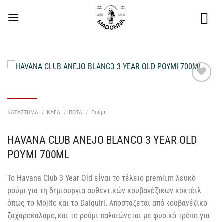
Μετάβαση
στο
περιεχόμενο
Προσθήκη
στη Λίστα
Επιθυμιών
ΚΑΤΑΣΤΗΜΑ
/
ΚΑΒΑ
/
ΠΟΤΑ
/
Ρούμι
μου
HAVANA CLUB ANEJO BLANCO 3 YEAR OLD
ΡΟΥΜΙ 700ML
Το Havana Club 3 Year Old είναι το τέλειο premium λευκό
ρούμι για τη δημιουργία αυθεντικών κουβανέζικων κοκτέιλ
όπως το Mojito και το Daiquiri. Αποστάζεται από κουβανέζικο
ζαχαροκάλαμο, και το ρούμι παλαιώνεται με φυσικό τρόπο για