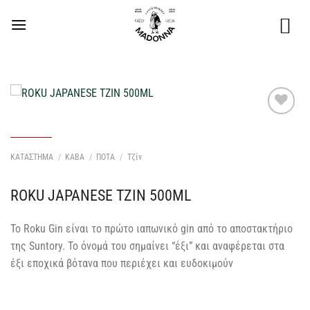
Μετάβαση
στο
περιεχόμενο
Προσθήκη
στη Λίστα
Επιθυμιών
ΚΑΤΑΣΤΗΜΑ
/
ΚΑΒΑ
/
ΠΟΤΑ
/
Τζίν
μου
ROKU JAPANESE TZIN 500ML
Το Roku Gin είναι το πρώτο ιαπωνικό gin από το αποστακτήριο
της Suntory. Το όνομά του σημαίνει “έξι” και αναφέρεται στα
έξι εποχικά βότανα που περιέχει και ευδοκιμούν