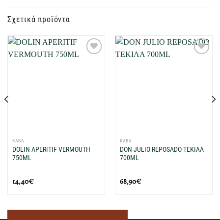
Σχετικά προϊόντα
Προσθήκη
Προσθήκη
στη Λίστα
στη Λίστα
Επιθυμιών
Επιθυμιών
μου
μου
ΚΑΒΑ
ΚΑΒΑ
DOLIN APERITIF VERMOUTH
DON JULIO REPOSADO ΤΕΚΙΛΑ
750ML
700ML
14,40
€
68,90
€