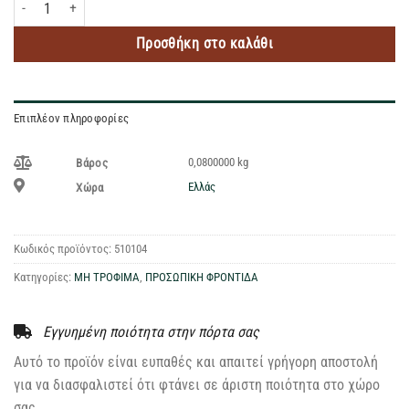
SEPTONA ΑΝΤΙΣΗΠΤΙΚΟ GEL ΠΡΑΣΙΝΟ ΜΗΛΟ 70% ΟΙΝΟΠ/ΜΑ 80ML ποσότητ
Προσθήκη στο καλάθι
Επιπλέον πληροφορίες
0,0800000 kg
Βάρος
Ελλάς
Χώρα
Κωδικός προϊόντος:
510104
Κατηγορίες:
ΜΗ ΤΡΟΦΙΜΑ
,
ΠΡΟΣΩΠΙΚΗ ΦΡΟΝΤΙΔΑ
Εγγυημένη ποιότητα στην πόρτα σας
Αυτό το προϊόν είναι ευπαθές και απαιτεί γρήγορη αποστολή
για να διασφαλιστεί ότι φτάνει σε άριστη ποιότητα στο χώρο
σας.