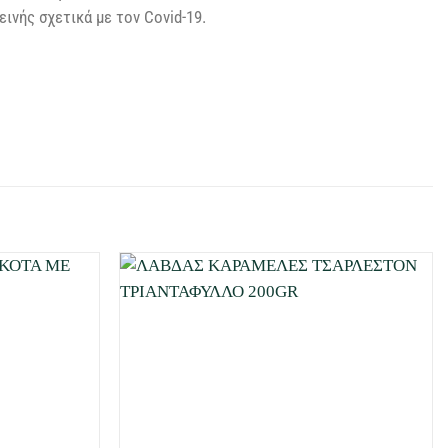
ινής σχετικά με τον Covid-19.
Προσθήκη
Προσθήκη
στη Λίστα
στη Λίστα
Επιθυμιών
Επιθυμιών
μου
μου