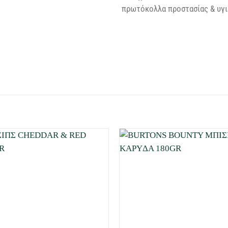
πρωτόκολλα προστασίας & υγιε
Προσθήκη
στη Λίστα
Επιθυμιών
μου