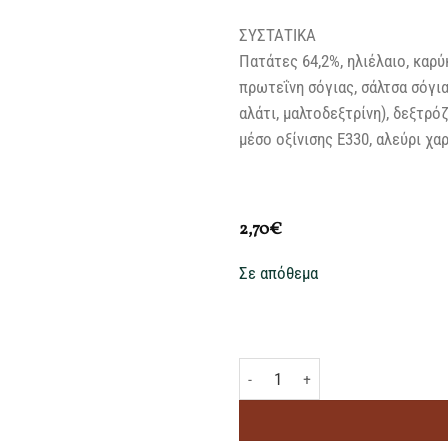
ΣΥΣΤΑΤΙΚΑ
Πατάτες 64,2%, ηλιέλαιο, καρύ
πρωτεΐνη σόγιας, σάλτσα σόγιας
αλάτι, μαλτοδεξτρίνη), δεξτρόζ
μέσο οξίνισης Ε330, αλεύρι χαρ
2,70
€
Σε απόθεμα
KOIKEYA TERIYAKI CHIPS 100GR π