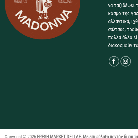
να ταξιδέψει 
κόσμο της γασ
αλλαντικά, ιχ
σάλτσες, τρού
πολλά άλλα εί
διακοσμούν τα
Copyright © 2026
FRESH MARKET DELI ΑΕ. Με επιφύλαξη παντός δικαιώ