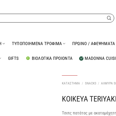
Η
ΤΥΠΟΠΟΙΗΜΕΝΑ ΤΡΟΦΙΜΑ
ΠΡΩΙΝΟ / ΑΦΕΨΗΜΑΤΑ
GIFTS
ΒΙΟΛΟΓΙΚΑ ΠΡΟΙΟΝΤΑ
MADONNA CUIS
ΚΑΤΑΣΤΗΜΑ
/
SNACKS
/
ΑΛΜΥΡΑ S
KOIKEYA TERIYAK
Προσθήκη
στη Λίστα
Επιθυμιών
μου
Τσιπς πατάτας με ακαταμάχητη