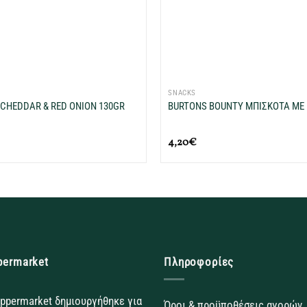
+
SNACKS
 CHEDDAR & RED ONION 130GR
BURTONS BOUNTY MΠIΣΚΟΤΑ ΜΕ
4,20
€
permarket
Πληροφορίες
ppermarket δημιουργήθηκε για
Όροι & προϋποθέσεις αγορών