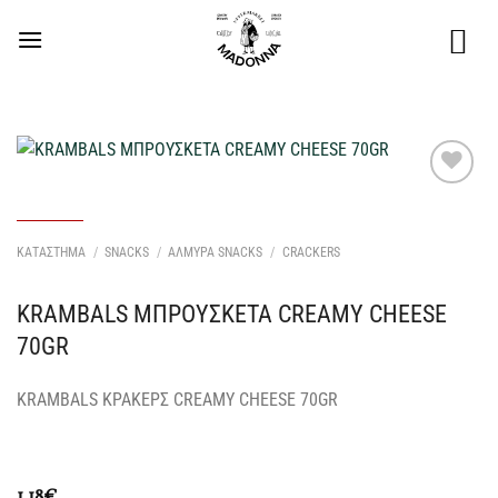
Μετάβαση
στο
περιεχόμενο
Προσθήκη
στη Λίστα
Επιθυμιών
ΚΑΤΑΣΤΗΜΑ
/
SNACKS
/
ΑΛΜΥΡΑ SNACKS
/
CRACKERS
μου
KRAMBALS ΜΠΡΟΥΣΚΕΤΑ CREAMY CHEESE
70GR
KRAMBALS ΚΡΑΚΕΡΣ CREAMY CHEESE 70GR
1,18
€